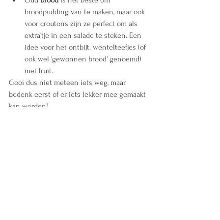
Oud 
brood
 is het beste om 
broodpudding van te maken, maar ook 
voor croutons zijn ze perfect om als 
extra'tje in een salade te steken. Een 
idee voor het ontbijt: wentelteefjes (of 
ook wel 'gewonnen brood' genoemd) 
met fruit.
Gooi dus niet meteen iets weg, maar 
bedenk eerst of er iets lekker mee gemaakt 
kan worden!