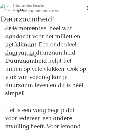
Silke van den Bossche
Alle berichten
27 apr 2020
3 minuten om te lezen
Duurzaamheid!
voeding
Er is momenteel heel wat 
gezonde levensstijl
aandacht voor het 
milieu 
en 
vegetarisch
het 
klimaat
. Een onderdeel 
vegetarisch eten
daarvan in duurzaamheid. 
Intermittent Fasting
Duurzaamheid 
helpt het 
milieu op vele vlakken. Ook op 
vlak van voeding kan je 
duurzaam leven en dit is héél 
simpel
!
Het is een vaag begrip dat 
voor iedereen een 
andere 
invulling 
heeft. Voor iemand 