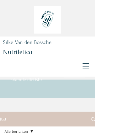
Silke Van den Bossche
Nutriletica.
Boek nu!
Erkende diëtiste
Post
Alle berichten